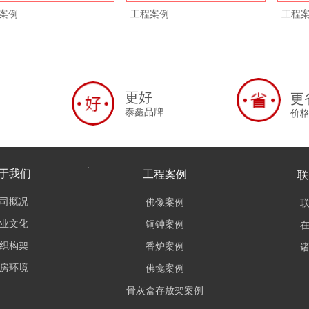
案例
工程案例
工程
更好
更
泰鑫品牌
价
于我们
工程案例
联
司概况
佛像案例
业文化
铜钟案例
织构架
香炉案例
房环境
佛龛案例
骨灰盒存放架案例