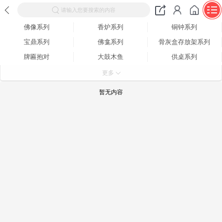
请输入您要搜索的内容
佛像系列
香炉系列
铜钟系列
宝鼎系列
佛龛系列
骨灰盒存放架系列
牌匾抱对
大鼓木鱼
供桌系列
功德箱系列
其它系列
更多
暂无内容