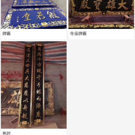
牌匾
寺庙牌匾
抱对