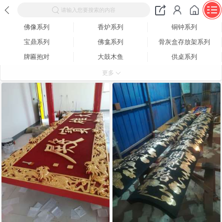
请输入您要搜索的内容
佛像系列
香炉系列
铜钟系列
宝鼎系列
佛龛系列
骨灰盒存放架系列
牌匾抱对
大鼓木鱼
供桌系列
功德箱系列
其它系列
更多